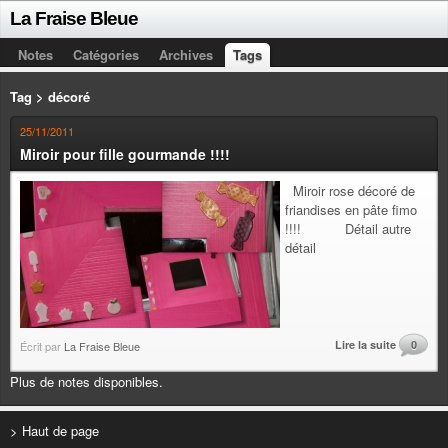
La Fraise Bleue
Notes
Catégories
Archives
Tags
Tag > décoré
25/11/2011
Miroir pour fille gourmande !!!!
Miroir rose décoré de
friandises en pâte fimo
!!!! Détail autre
détail
Lire la suite
0
Écrit par
La Fraise Bleue
Plus de notes disponibles.
> Haut de page